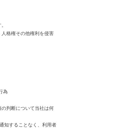
す。
、人格権その他権利を侵害
行為
項の判断について当社は何
に通知することなく、利用者