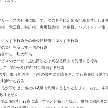
とします。
本サービスの利用に際して、次の各号に定める行為を禁止しま
標権、意匠権、特許権、実用新案権、肖像権、パブリシティ権
）に反する行為その他公序良俗に違反する行為
度の負担を及ぼす一切の行為
妨害する一切の行為
ービスのサービス提供目的とは異なる目的で使用する行為
して、第1号及び第2号に該当する行為
タの受け取り拒否等、当社の業務に支障をきたす行為を繰り返す
と判断する行為
するか否かは、当社の裁量で判断するものとします。なお、本
ありません。
が第1項の禁止行為に該当すると判断した場合、事前に利用者