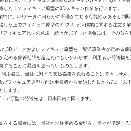
る審査においてフィギュア原型の3Dスキャンが可能であると判
絡した上でフィギュア原型の3Dスキャン作業を行います。
作業中に、3Dデータに何らかの不備が生じる可能性があると判
絡した上でフィギュア原型の3Dスキャン作業に関する注文を
よびフィギュア原型の発送手続きが完了した場合には、その旨を
した3Dデータおよびフィギュア原型を、配送事業者が定める保
が定める保管期限を超えたにもかかわらず、利用者が発送物を
棄することに異議を述べないものとします。
、利用者は、当社に対する支払義務を免れることはできません
およびフィギュア原型を配送事業者から受領した日から7日（以
とします。
ィギュア原型の発送先は、日本国内に限ります。
文をする場合には、当社が別途定める金額を、当社が指定する